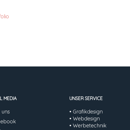
olio
L MEDIA
UNSER SERVICE
 uns
• Grafikdesign
• Webdesign
cebook
• Werbetechnik