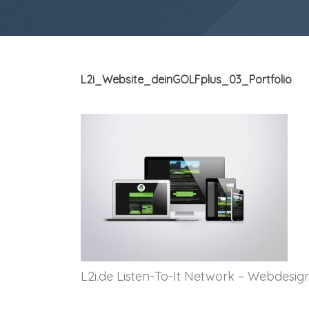
L2i_Website_deinGOLFplus_03_Portfolio
L2i.de Listen-To-It Network – Webdesig