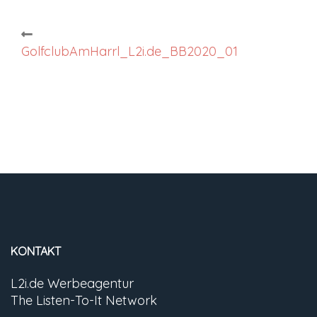
Post
GolfclubAmHarrl_L2i.de_BB2020_01
navigation
KONTAKT
L2i.de Werbeagentur
The Listen-To-It Network