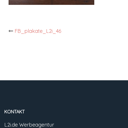
Post
FB_plakate_L2i_46
navigation
KONTAKT
L2i.de Werbeagentur